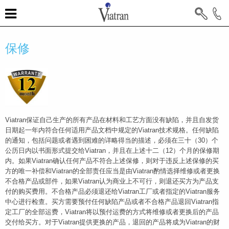
保修
Viatran保证自己生产的所有产品在材料和工艺方面没有缺陷，并且自发货
日期起一年内符合任何适用产品文档中规定的Viatran技术规格。任何缺陷
的通知，包括问题或者遇到困难的详略得当的描述，必须在三十（30）个
公历日内以书面形式提交给Viatran，并且在上述十二（12）个月的保修期
内。如果Viatran确认任何产品不符合上述保修，则对于违反上述保修的买
方的唯一补偿和Viatran的全部责任应当是由Viatran酌情选择维修或者更换
不合格产品或部件，如果Viatran认为商业上不可行，则退还买方为产品支
付的购买费用。不合格产品必须退还给Viatran工厂或者指定的Viatran服务
中心进行检查。买方需要预付任何缺陷产品或者不合格产品退回Viatran指
定工厂的全部运费，Viatran将以预付运费的方式将维修或者更换后的产品
交付给买方。对于Viatran提供更换的产品，退回的产品将成为Viatran的财